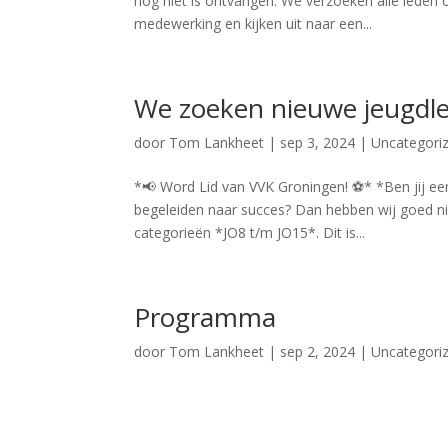
nog niet is ontvangen. We verzoeken alle leden o
medewerking en kijken uit naar een...
We zoeken nieuwe jeugdl
door
Tom Lankheet
|
sep 3, 2024
|
Uncategori
*📢 Word Lid van VVK Groningen! ⚽* *Ben jij een 
begeleiden naar succes? Dan hebben wij goed ni
categorieën *JO8 t/m JO15*. Dit is...
Programma
door
Tom Lankheet
|
sep 2, 2024
|
Uncategori