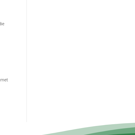
R
die
t met