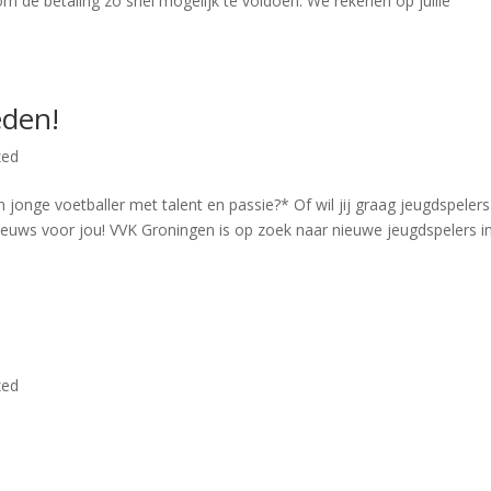
m de betaling zo snel mogelijk te voldoen. We rekenen op jullie
eden!
zed
jonge voetballer met talent en passie?* Of wil jij graag jeugdspelers
euws voor jou! VVK Groningen is op zoek naar nieuwe jeugdspelers i
zed