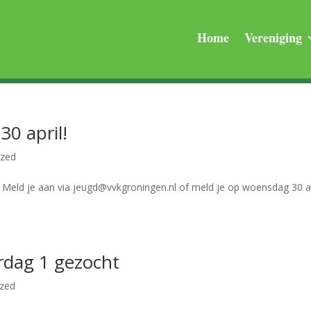
Home
Vereniging
30 april!
ized
! Meld je aan via jeugd@vvkgroningen.nl of meld je op woensdag 30 ap
rdag 1 gezocht
ized